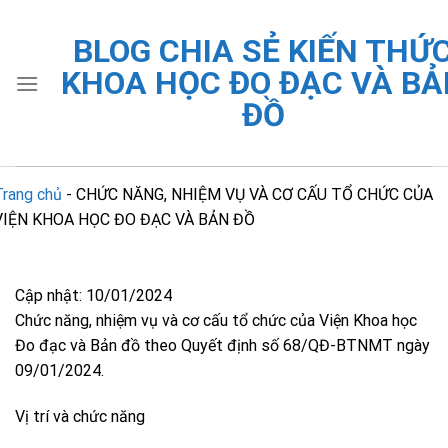
Skip
to
BLOG CHIA SẺ KIẾN THỨ
content
KHOA HỌC ĐO ĐẠC VÀ BẢ
ĐỒ
Trang chủ
-
CHỨC NĂNG, NHIỆM VỤ VÀ CƠ CẤU TỔ CHỨC CỦA
VIỆN KHOA HỌC ĐO ĐẠC VÀ BẢN ĐỒ
Cập nhật: 10/01/2024
Chức năng, nhiệm vụ và cơ cấu tổ chức của Viện Khoa học
Đo đạc và Bản đồ theo Quyết định số 68/QĐ-BTNMT ngày
09/01/2024.
Vị trí và chức năng