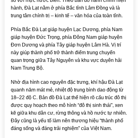
so với mực nước biển. Theo bản đồ hành chính hiện
hành, Đà Lạt nằm ở phía Bắc tỉnh Lâm Đồng và là
trung tâm chính trị – kinh tế – văn hóa của toàn tỉnh.
Phía Bắc Đà Lạt giáp huyện Lạc Dương, phía Nam
giáp huyện Đức Trọng, phía Đông Nam giáp huyện
Đơn Dương và phía Tây giáp huyện Lâm Hà. Vị trí
này giúp thành phố trở thành điểm trung chuyển
quan trọng giữa Tây Nguyên và khu vực duyên hải
Nam Trung Bộ.
Nhờ địa hình cao nguyên đặc trưng, khí hậu Đà Lạt
quanh năm mát mẻ, nhiệt độ trung bình dao động từ
18–22 độ C. Bản đồ Đà Lạt thể hiện rõ cấu trúc đô thị
được quy hoạch theo mô hình “đô thị sinh thái”, xen
kẽ giữa khu dân cư, rừng thông và hồ nước tự nhiên.
Đây cũng là yếu tố làm nên thương hiệu “thành phố
đáng sống và đáng trải nghiệm” của Việt Nam.