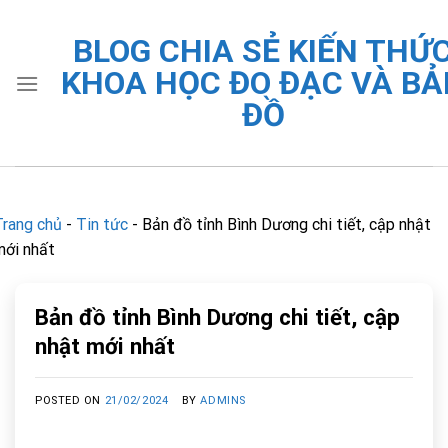
Skip
to
BLOG CHIA SẺ KIẾN THỨ
content
KHOA HỌC ĐO ĐẠC VÀ BẢ
ĐỒ
Trang chủ
-
Tin tức
-
Bản đồ tỉnh Bình Dương chi tiết, cập nhật
mới nhất
Bản đồ tỉnh Bình Dương chi tiết, cập
nhật mới nhất
POSTED ON
21/02/2024
BY
ADMINS