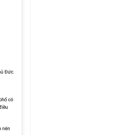
hủ Đức.
phố có
điều
o nên