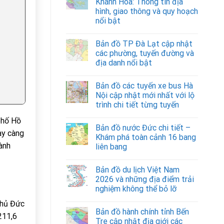
Khánh Hòa: Thông tin địa
hình, giao thông và quy hoạch
nổi bật
Bản đồ TP Đà Lạt cập nhật
các phường, tuyến đường và
địa danh nổi bật
Bản đồ các tuyến xe bus Hà
Nội cập nhật mới nhất với lộ
trình chi tiết từng tuyến
phố Hồ
Bản đồ nước Đức chi tiết –
ày càng
Khám phá toàn cảnh 16 bang
ành
liên bang
Bản đồ du lịch Việt Nam
2026 và những địa điểm trải
nghiệm không thể bỏ lỡ
Thủ Đức
Bản đồ hành chính tỉnh Bến
211,6
Tre cập nhật địa giới các