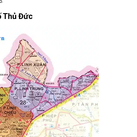
ố.
ố Thủ Đức