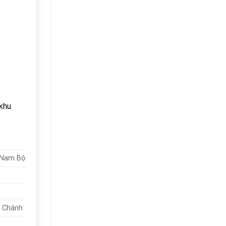
 khu
g Nam Bộ
h Chánh