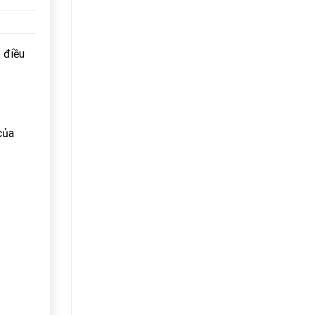
 điều
của