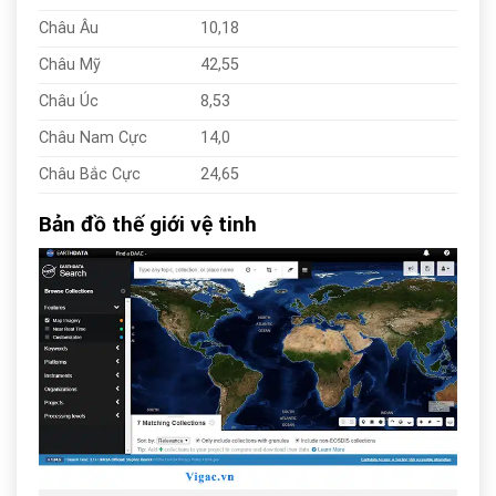
Châu Âu
10,18
Châu Mỹ
42,55
Châu Úc
8,53
Châu Nam Cực
14,0
Châu Bắc Cực
24,65
Bản đồ thế giới vệ tinh