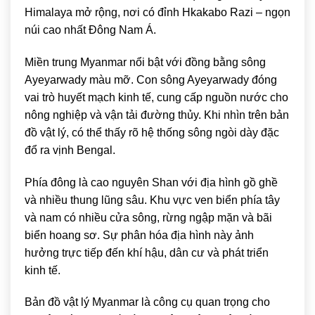
Himalaya mở rộng, nơi có đỉnh Hkakabo Razi – ngọn
núi cao nhất Đông Nam Á.
Miền trung Myanmar nổi bật với đồng bằng sông
Ayeyarwady màu mỡ. Con sông Ayeyarwady đóng
vai trò huyết mạch kinh tế, cung cấp nguồn nước cho
nông nghiệp và vận tải đường thủy. Khi nhìn trên bản
đồ vật lý, có thể thấy rõ hệ thống sông ngòi dày đặc
đổ ra vịnh Bengal.
Phía đông là cao nguyên Shan với địa hình gồ ghề
và nhiều thung lũng sâu. Khu vực ven biển phía tây
và nam có nhiều cửa sông, rừng ngập mặn và bãi
biển hoang sơ. Sự phân hóa địa hình này ảnh
hưởng trực tiếp đến khí hậu, dân cư và phát triển
kinh tế.
Bản đồ vật lý Myanmar là công cụ quan trọng cho