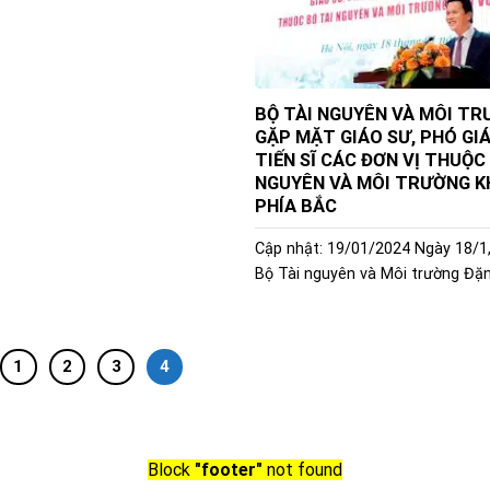
BỘ TÀI NGUYÊN VÀ MÔI T
GẶP MẶT GIÁO SƯ, PHÓ GIÁ
TIẾN SĨ CÁC ĐƠN VỊ THUỘC
NGUYÊN VÀ MÔI TRƯỜNG K
PHÍA BẮC
Cập nhật: 19/01/2024 Ngày 18/1
Bộ Tài nguyên và Môi trường Đặn
1
2
3
4
Block
"footer"
not found