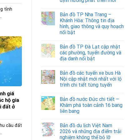
định hướng phát triển mới
g tỉnh
Bản đồ TP Nha Trang –
.
Khánh Hòa: Thông tin địa
hình, giao thông và quy hoạch
nổi bật
Bản đồ TP Đà Lạt cập nhật
các phường, tuyến đường và
địa danh nổi bật
Bản đồ các tuyến xe bus Hà
Nội cập nhật mới nhất với lộ
trình chi tiết từng tuyến
ánh giá
Bản đồ nước Đức chi tiết –
ác hộ gia
Khám phá toàn cảnh 16 bang
i đất ở
liên bang
Bản đồ du lịch Việt Nam
nhu cầu đất
2026 và những địa điểm trải
.
nghiệm không thể bỏ lỡ