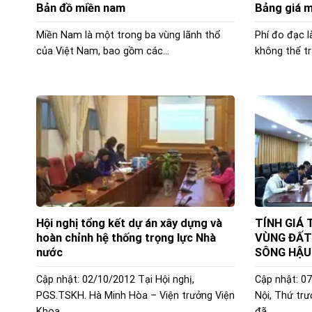
Bản đồ miền nam
Bảng giá m
Miền Nam là một trong ba vùng lãnh thổ
Phí đo đạc l
của Việt Nam, bao gồm các...
không thể trá
Hội nghị tổng kết dự án xây dựng và
TÍNH GIÁ 
hoàn chỉnh hệ thống trọng lực Nhà
VÙNG ĐẤT
nước
SÔNG HẬU
Cập nhật: 02/10/2012 Tại Hội nghị,
Cập nhật: 07
PGS.TSKH. Hà Minh Hòa – Viện trưởng Viện
Nội, Thứ tr
Khoa...
đã...