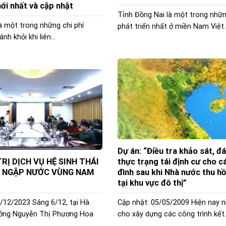
ới nhất và cập nhật
Tỉnh Đồng Nai là một trong nhữn
à một trong những chi phí
phát triển nhất ở miền Nam Việt..
nh khỏi khi liên...
Dự án: “Điều tra khảo sát, đ
TRỊ DỊCH VỤ HỆ SINH THÁI
thực trạng tái định cư cho c
 NGẬP NƯỚC VÙNG NAM
đình sau khi Nhà nước thu hồ
tại khu vực đô thị”
/12/2023 Sáng 6/12, tại Hà
Cập nhật: 05/05/2009 Hiện nay 
ưởng Nguyễn Thị Phương Hoa
cho xây dựng các công trình kết..