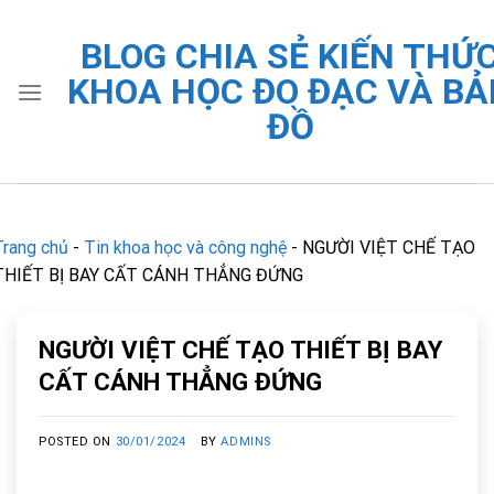
Skip
to
BLOG CHIA SẺ KIẾN THỨ
content
KHOA HỌC ĐO ĐẠC VÀ BẢ
ĐỒ
Trang chủ
-
Tin khoa học và công nghệ
-
NGƯỜI VIỆT CHẾ TẠO
THIẾT BỊ BAY CẤT CÁNH THẲNG ĐỨNG
NGƯỜI VIỆT CHẾ TẠO THIẾT BỊ BAY
CẤT CÁNH THẲNG ĐỨNG
POSTED ON
30/01/2024
BY
ADMINS