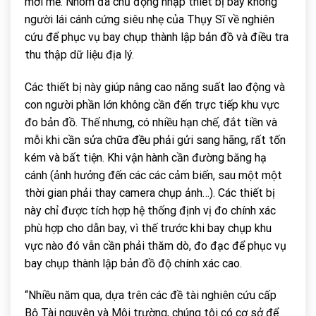
mới mẻ. Nhóm đã chủ động nhập thiết bị bay không
người lái cánh cứng siêu nhẹ của Thụy Sĩ về nghiên
cứu để phục vụ bay chụp thành lập bản đồ và điều tra
thu thập dữ liệu địa lý.
Các thiết bị này giúp nâng cao năng suất lao động và
con người phần lớn không cần đến trực tiếp khu vực
đo bản đồ. Thế nhưng, có nhiều hạn chế, đắt tiền và
mỗi khi cần sửa chữa đều phải gửi sang hãng, rất tốn
kém và bất tiện. Khi vận hành cần đường băng hạ
cánh (ảnh hưởng đến các các cảm biến, sau một một
thời gian phải thay camera chụp ảnh…). Các thiết bị
này chỉ được tích hợp hệ thống định vị đo chính xác
phù hợp cho dẫn bay, vì thế trước khi bay chụp khu
vực nào đó vẫn cần phải thăm dò, đo đạc để phục vụ
bay chụp thành lập bản đồ độ chính xác cao.
“Nhiều năm qua, dựa trên các đề tài nghiên cứu cấp
Bộ Tài nguyên và Môi trường, chúng tôi có cơ sở để