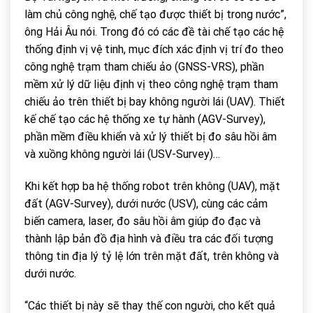
làm chủ công nghệ, chế tạo được thiết bị trong nước”,
ông Hải Âu nói. Trong đó có các đề tài chế tạo các hệ
thống định vị vệ tinh, mục đích xác định vị trí đo theo
công nghệ trạm tham chiếu ảo (GNSS-VRS), phần
mềm xử lý dữ liệu định vị theo công nghệ trạm tham
chiếu ảo trên thiết bị bay không người lái (UAV). Thiết
kế chế tạo các hệ thống xe tự hành (AGV-Survey),
phần mềm điều khiển và xử lý thiết bị đo sâu hồi âm
và xuồng không người lái (USV-Survey)…
Khi kết hợp ba hệ thống robot trên không (UAV), mặt
đất (AGV-Survey), dưới nước (USV), cùng các cảm
biến camera, laser, đo sâu hồi âm giúp đo đạc và
thành lập bản đồ địa hình và điều tra các đối tượng
thông tin địa lý tỷ lệ lớn trên mặt đất, trên không và
dưới nước.
“Các thiết bị này sẽ thay thế con người, cho kết quả