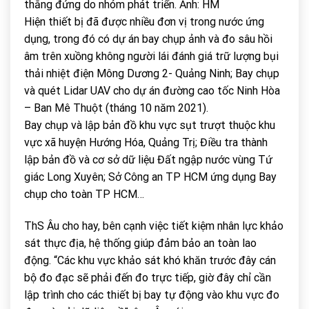
thẳng đứng do nhóm phát triển. Ảnh: HM
Hiện thiết bị đã được nhiều đơn vị trong nước ứng
dụng, trong đó có dự án bay chụp ảnh và đo sâu hồi
âm trên xuồng không người lái đánh giá trữ lượng bụi
thải nhiệt điện Mông Dương 2- Quảng Ninh; Bay chụp
và quét Lidar UAV cho dự án đường cao tốc Ninh Hòa
– Ban Mê Thuột (tháng 10 năm 2021).
Bay chụp và lập bản đồ khu vực sụt trượt thuộc khu
vực xã huyện Hướng Hóa, Quảng Trị; Điều tra thành
lập bản đồ và cơ sở dữ liệu Đất ngập nước vùng Tứ
giác Long Xuyên; Sở Công an TP HCM ứng dụng Bay
chụp cho toàn TP HCM…
ThS Âu cho hay, bên cạnh việc tiết kiệm nhân lực khảo
sát thực địa, hệ thống giúp đảm bảo an toàn lao
động. “Các khu vực khảo sát khó khăn trước đây cán
bộ đo đạc sẽ phải đến đo trực tiếp, giờ đây chỉ cần
lập trình cho các thiết bị bay tự động vào khu vực đo