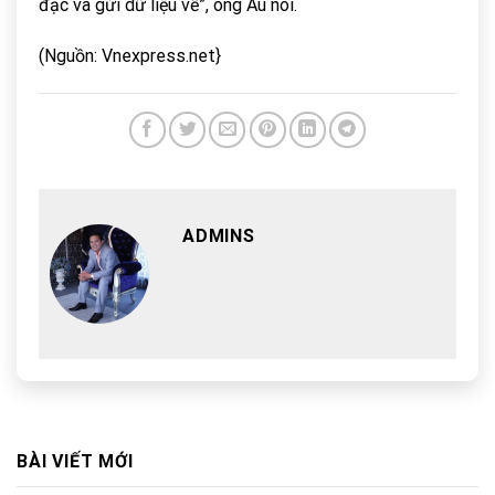
đạc và gửi dữ liệu về”, ông Âu nói.
(Nguồn: Vnexpress.net}
ADMINS
BÀI VIẾT MỚI