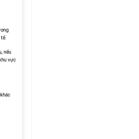
ương
tế.
ụ, nếu
 khu vực
 khác