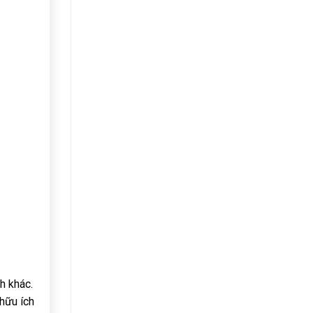
h khác.
 hữu ích