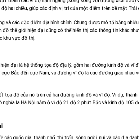
đất thành các vĩ độ nằm ngang (song song với đường xích đạo) v
độ hai chiều, giúp xác định vị trí của một điểm trên bề mặt Trái 
ơng và các đặc điểm địa hình chính. Chúng được mô tả bằng nhiề
n đồ thế giới hiện đại cũng có thể hiển thị các thông tin khác như
c khu vực đô thị.
hiện đại là hệ thống tọa độ địa lý, gồm hai đường kinh độ và vĩ đ
ừ cực Bắc đến cực Nam, và đường vĩ độ là các đường giao nhau 
ết tọa độ của nó trên cả hai đường kinh độ và vĩ độ. Ví dụ, thành
ó nghĩa là Hà Nội nằm ở vĩ độ 21 độ 2 phút Bắc và kinh độ 105 đ
i
ề các quốc gia, thành phố, thị trấn, sông ngòi, núi và các địa dan