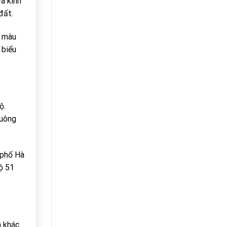
à kinh
đất.
u màu
 biểu
ộ.
vuông
 phố Hà
ộ 51
h khác