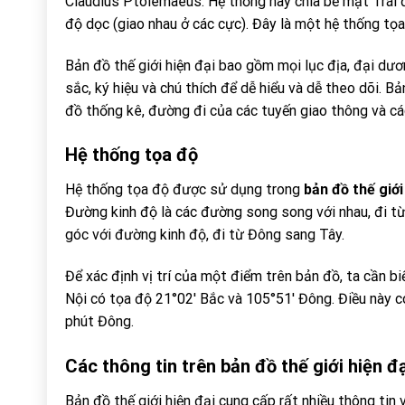
Claudius Ptolemaeus. Hệ thống này chia bề mặt Trái 
độ dọc (giao nhau ở các cực). Đây là một hệ thống tọa 
Bản đồ thế giới hiện đại bao gồm mọi lục địa, đại dư
sắc, ký hiệu và chú thích để dễ hiểu và dễ theo dõi. Bả
đồ thống kê, đường đi của các tuyến giao thông và cá
Hệ thống tọa độ
Hệ thống tọa độ được sử dụng trong
bản đồ thế giới
Đường kinh độ là các đường song song với nhau, đi t
góc với đường kinh độ, đi từ Đông sang Tây.
Để xác định vị trí của một điểm trên bản đồ, ta cần bi
Nội có tọa độ 21°02′ Bắc và 105°51′ Đông. Điều này c
phút Đông.
Các thông tin trên
bản đồ thế giới
hiện đạ
Bản đồ thế giới hiện đại cung cấp rất nhiều thông tin v