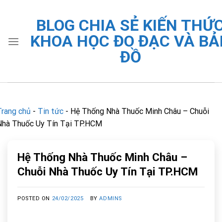
Skip
to
BLOG CHIA SẺ KIẾN THỨ
content
KHOA HỌC ĐO ĐẠC VÀ BẢ
ĐỒ
Trang chủ
-
Tin tức
-
Hệ Thống Nhà Thuốc Minh Châu – Chuỗi
Nhà Thuốc Uy Tín Tại TP.HCM
Hệ Thống Nhà Thuốc Minh Châu –
Chuỗi Nhà Thuốc Uy Tín Tại TP.HCM
POSTED ON
24/02/2025
BY
ADMINS