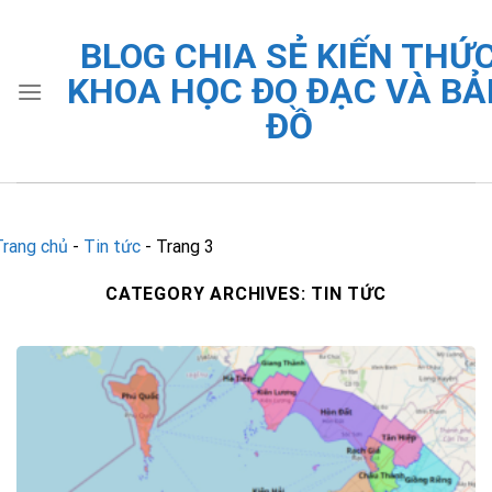
Skip
to
BLOG CHIA SẺ KIẾN THỨ
content
KHOA HỌC ĐO ĐẠC VÀ BẢ
ĐỒ
Trang chủ
-
Tin tức
-
Trang 3
CATEGORY ARCHIVES:
TIN TỨC