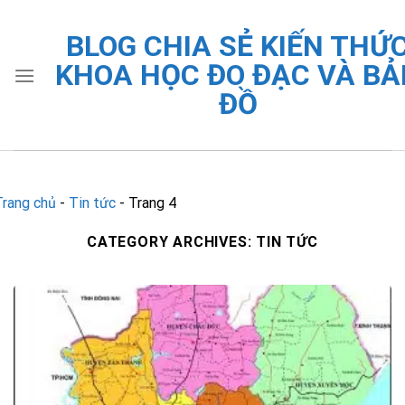
Skip
to
BLOG CHIA SẺ KIẾN THỨ
content
KHOA HỌC ĐO ĐẠC VÀ BẢ
ĐỒ
Trang chủ
-
Tin tức
-
Trang 4
CATEGORY ARCHIVES:
TIN TỨC