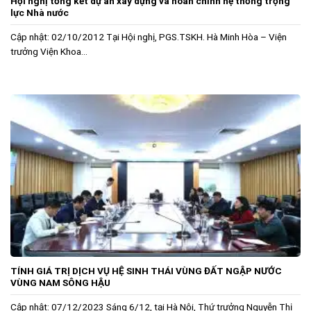
Hội nghị tổng kết dự án xây dựng và hoàn chỉnh hệ thống trọng
lực Nhà nước
Cập nhật: 02/10/2012 Tại Hội nghị, PGS.TSKH. Hà Minh Hòa – Viện
trưởng Viện Khoa...
TÍNH GIÁ TRỊ DỊCH VỤ HỆ SINH THÁI VÙNG ĐẤT NGẬP NƯỚC
VÙNG NAM SÔNG HẬU
Cập nhật: 07/12/2023 Sáng 6/12, tại Hà Nội, Thứ trưởng Nguyễn Thị