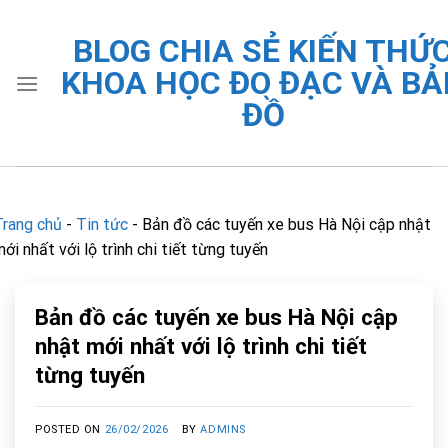
Skip
to
BLOG CHIA SẺ KIẾN THỨ
content
KHOA HỌC ĐO ĐẠC VÀ BẢ
ĐỒ
Trang chủ
-
Tin tức
-
Bản đồ các tuyến xe bus Hà Nội cập nhật
ới nhất với lộ trình chi tiết từng tuyến
Bản đồ các tuyến xe bus Hà Nội cập
nhật mới nhất với lộ trình chi tiết
từng tuyến
POSTED ON
26/02/2026
BY
ADMINS