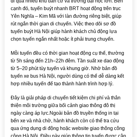
đi qua nhiều khu dân cư và trường đại học lớn. Bên
cạnh đó, tuyến buýt nhanh BRT hoạt động trên trục
Yên Nghĩa – Kim Mã với làn đường riêng biệt, giúp
rút ngắn thời gian di chuyển. Việc theo dõi sơ đồ
tuyến buýt Hà Nội giúp hành khách chủ động lựa
chọn tuyến ngắn nhất hoặc ít phải trung chuyển.
Mỗi tuyến đều có thời gian hoạt động cụ thể, thường
từ 5h sáng đến 21h–22h đêm. Tần suất xe dao động
từ 5–20 phút tùy tuyến và khung giờ. Nhờ bản đồ
tuyến xe bus Hà Nội, người dùng có thể dễ dàng kết
hợp nhiều tuyến để tạo thành hành trình hợp lý.
Đây là giải pháp di chuyển tiết kiệm chi phí và thân
thiện môi trường giữa bối cảnh giao thông đô thị
ngày càng áp lực.Ngoài bản đồ truyền thống in tại
bến xe và nhà chờ, hành khách còn có thể tra cứu
qua ứng dụng di động hoặc website giao thông công
cộng Hà Nội. Điều này giúp thông tin tuyến được cập