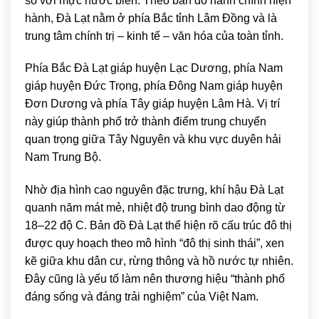
so với mực nước biển. Theo bản đồ hành chính hiện
hành, Đà Lạt nằm ở phía Bắc tỉnh Lâm Đồng và là
trung tâm chính trị – kinh tế – văn hóa của toàn tỉnh.
Phía Bắc Đà Lạt giáp huyện Lạc Dương, phía Nam
giáp huyện Đức Trọng, phía Đông Nam giáp huyện
Đơn Dương và phía Tây giáp huyện Lâm Hà. Vị trí
này giúp thành phố trở thành điểm trung chuyển
quan trọng giữa Tây Nguyên và khu vực duyên hải
Nam Trung Bộ.
Nhờ địa hình cao nguyên đặc trưng, khí hậu Đà Lạt
quanh năm mát mẻ, nhiệt độ trung bình dao động từ
18–22 độ C. Bản đồ Đà Lạt thể hiện rõ cấu trúc đô thị
được quy hoạch theo mô hình “đô thị sinh thái”, xen
kẽ giữa khu dân cư, rừng thông và hồ nước tự nhiên.
Đây cũng là yếu tố làm nên thương hiệu “thành phố
đáng sống và đáng trải nghiệm” của Việt Nam.