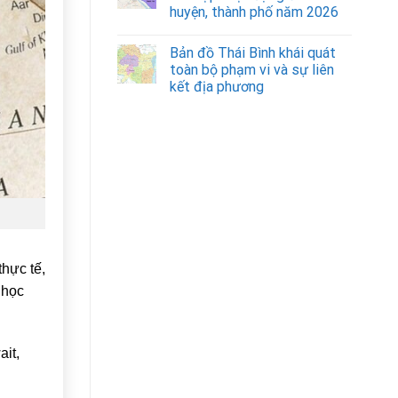
huyện, thành phố năm 2026
Bản đồ Thái Bình khái quát
toàn bộ phạm vi và sự liên
kết địa phương
hực tế,
 học
ait
,