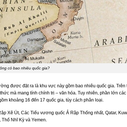
ông có bao nhiêu quốc gia?
ường được đặt ra là khu vực này gồm bao nhiêu quốc gia. Trên t
thức mà mang tính chính trị – văn hóa. Tuy nhiên, phần lớn các
gồm khoảng 16 đến 17 quốc gia, tùy cách phân loại.
Rập Xê Út
,
Các Tiểu vương quốc Ả Rập Thống nhất
,
Qatar
,
Kuw
,
Thổ Nhĩ Kỳ
và
Yemen
.