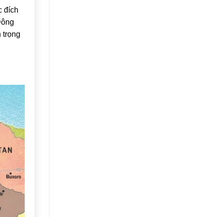
c đích
Đông
 trọng