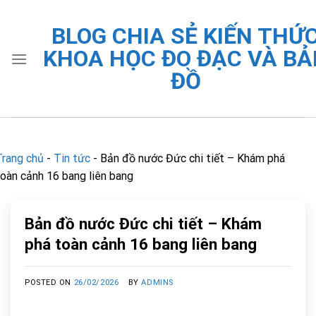
Skip
to
BLOG CHIA SẺ KIẾN THỨ
content
KHOA HỌC ĐO ĐẠC VÀ BẢ
ĐỒ
Trang chủ
-
Tin tức
-
Bản đồ nước Đức chi tiết – Khám phá
toàn cảnh 16 bang liên bang
Bản đồ nước Đức chi tiết – Khám
phá toàn cảnh 16 bang liên bang
POSTED ON
26/02/2026
BY
ADMINS