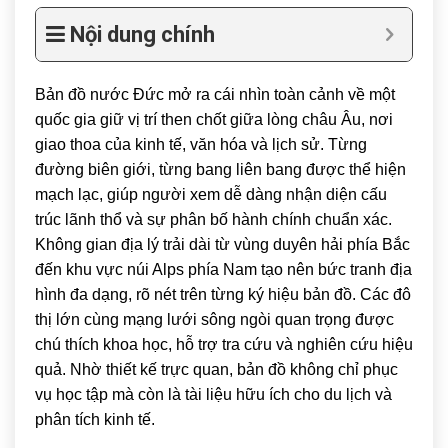
Nội dung chính
Bản đồ nước
Đức
mở ra cái nhìn toàn cảnh về một
quốc gia giữ vị trí then chốt giữa lòng châu Âu, nơi
giao thoa của kinh tế, văn hóa và lịch sử. Từng
đường biên giới, từng bang liên bang được thể hiện
mạch lạc, giúp người xem dễ dàng nhận diện cấu
trúc lãnh thổ và sự phân bố hành chính chuẩn xác.
Không gian địa lý trải dài từ vùng duyên hải phía Bắc
đến khu vực núi Alps phía Nam tạo nên bức tranh địa
hình đa dạng, rõ nét trên từng ký hiệu bản đồ. Các đô
thị lớn cùng mạng lưới sông ngòi quan trọng được
chú thích khoa học, hỗ trợ tra cứu và nghiên cứu hiệu
quả. Nhờ thiết kế trực quan, bản đồ không chỉ phục
vụ học tập mà còn là tài liệu hữu ích cho du lịch và
phân tích kinh tế.