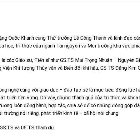
ặng Quốc Khánh cùng Thứ trưởng Lê Công Thành và lãnh đạo các
a học, trí thức của ngành Tài nguyên và Môi trường khu vực phí
u là các Giáo sư, Tiến sĩ như GS.TS Mai Trọng Nhuận – Nguyên G
iện Khí tượng Thủy văn và Biến đổi khí hậu; GS.TS Đặng Kim C
ng nghệ cùng với giáo dục – đào tạo sẽ là mục tiêu, động lực h
t triển bền vững. Do vậy, những thành quả của tri thức và khoa
rường luôn đồng hành, hợp tác, chia sẻ để có những đóng góp đá
trường nói riêng, phát triển kinh tế – xã hội nói chung.
PGS.TS và 06 TS tham dự.