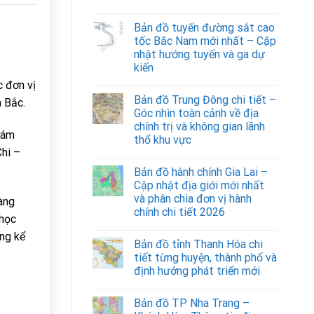
Bản đồ tuyến đường sắt cao
tốc Bắc Nam mới nhất – Cập
nhật hướng tuyến và ga dự
kiến
 đơn vị
Bản đồ Trung Đông chi tiết –
a Bắc.
Góc nhìn toàn cảnh về địa
chính trị và không gian lãnh
iám
thổ khu vực
hi –
Bản đồ hành chính Gia Lai –
Cập nhật địa giới mới nhất
và phân chia đơn vị hành
àng
chính chi tiết 2026
 học
ng kể
Bản đồ tỉnh Thanh Hóa chi
tiết từng huyện, thành phố và
định hướng phát triển mới
Bản đồ TP Nha Trang –