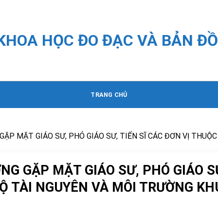
 KHOA HỌC ĐO ĐẠC VÀ BẢN ĐỒ
TRANG CHỦ
GẶP MẶT GIÁO SƯ, PHÓ GIÁO SƯ, TIẾN SĨ CÁC ĐƠN VỊ THUỘ
NG GẶP MẶT GIÁO SƯ, PHÓ GIÁO S
BỘ TÀI NGUYÊN VÀ MÔI TRƯỜNG KH