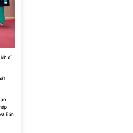
iến sĩ
hát
tạo
pháp
 và Bản