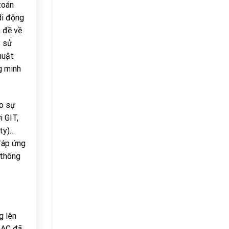
toán
di động
n đề về
ị sử
huật
g minh
ho sự
i GIT,
ity)…
 đáp ứng
 thông
g lên
NGAC đã