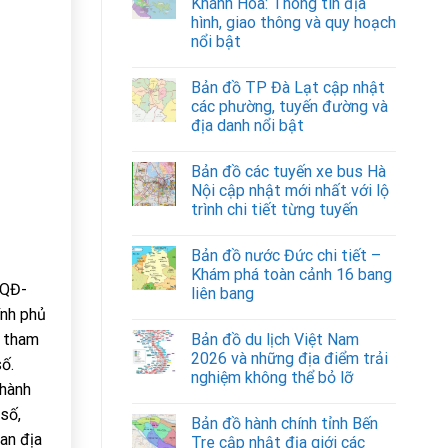
Khánh Hòa: Thông tin địa
hình, giao thông và quy hoạch
nổi bật
Bản đồ TP Đà Lạt cập nhật
các phường, tuyến đường và
địa danh nổi bật
Bản đồ các tuyến xe bus Hà
Nội cập nhật mới nhất với lộ
trình chi tiết từng tuyến
Bản đồ nước Đức chi tiết –
Khám phá toàn cảnh 16 bang
/QĐ-
liên bang
ính phủ
g tham
Bản đồ du lịch Việt Nam
2026 và những địa điểm trải
ố.
nghiệm không thể bỏ lỡ
thành
số,
Bản đồ hành chính tỉnh Bến
ian địa
Tre cập nhật địa giới các