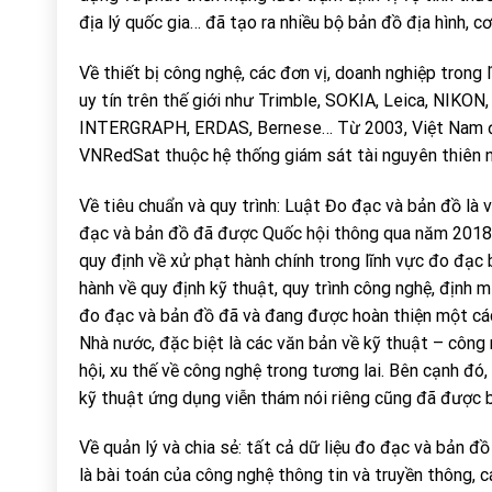
địa lý quốc gia… đã tạo ra nhiều bộ bản đồ địa hình, cơ
Về thiết bị công nghệ, các đơn vị, doanh nghiệp trong
uy tín trên thế giới như Trimble, SOKIA, Leica, NIK
INTERGRAPH, ERDAS, Bernese… Từ 2003, Việt Nam đã t
VNRedSat thuộc hệ thống giám sát tài nguyên thiên n
Về tiêu chuẩn và quy trình: Luật Đo đạc và bản đồ là 
đạc và bản đồ đã được Quốc hội thông qua năm 2018. 
quy định về xử phạt hành chính trong lĩnh vực đo đạc 
hành về quy định kỹ thuật, quy trình công nghệ, định 
đo đạc và bản đồ đã và đang được hoàn thiện một cách 
Nhà nước, đặc biệt là các văn bản về kỹ thuật – công
hội, xu thế về công nghệ trong tương lai. Bên cạnh đó
kỹ thuật ứng dụng viễn thám nói riêng cũng đã được 
Về quản lý và chia sẻ: tất cả dữ liệu đo đạc và bản đ
là bài toán của công nghệ thông tin và truyền thông, 