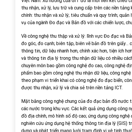
Việt Nam. Xu hướng của GIT đó là mối liên kết chéo củ
thu nhận, xử lý, lưu trữ và cung cấp trên các nền tảng 
chính: thu nhận và xử lý; tiêu chuẩn và quy trình; quản
vụ của ngành Đo đạc và Bản đồ với các chiến lược, chư
Về công nghệ thu thập và xử lý: lĩnh vực Đo đạc và Bả
đo góc, đo cạnh; biên tập, biên vẽ bản đồ trên giấy… c
thông tin, dữ liệu nhanh hơn, chính xác hơn, tiện ích 
và thông tin địa lý trong thu nhận dữ liệu có nhiều cá
chuyên môn bao gồm công nghệ đo cao, công nghệ định
phẩm bao gồm công nghệ thu nhận dữ liệu, công nghệ ph
theo phạm vi triển khai có công nghệ đo đạc biển, c
được thu nhận, xử lý và chia sẻ trên nền tảng ICT.
Mặt bằng công nghệ chung của đo đạc bản đồ nước ta
các nước trong khu vực. Các kết quả ứng dụng công ng
đồ địa chính, mô hình số độ cao; ứng dụng công nghệ đ
nghiên cứu ứng dụng hệ thống thông tin địa lý (GIS) tr
dựng và phát triển mạng lưới trạm định vị vệ tinh th