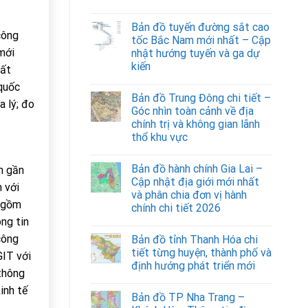
Bản đồ tuyến đường sắt cao
công
tốc Bắc Nam mới nhất – Cập
mới
nhật hướng tuyến và ga dự
kiến
uất
 quốc
Bản đồ Trung Đông chi tiết –
a lý; đo
Góc nhìn toàn cảnh về địa
chính trị và không gian lãnh
thổ khu vực
Bản đồ hành chính Gia Lai –
m gần
Cập nhật địa giới mới nhất
 với
và phân chia đơn vị hành
o gồm
chính chi tiết 2026
ông tin
công
Bản đồ tỉnh Thanh Hóa chi
tiết từng huyện, thành phố và
GIT với
định hướng phát triển mới
 thông
inh tế
Bản đồ TP Nha Trang –