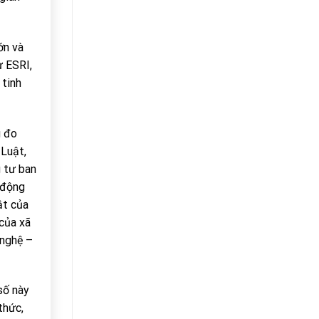
ớn và
ư ESRI,
 tinh
g đo
 Luật,
g tư ban
t động
ật của
 của xã
 nghệ –
số này
thức,