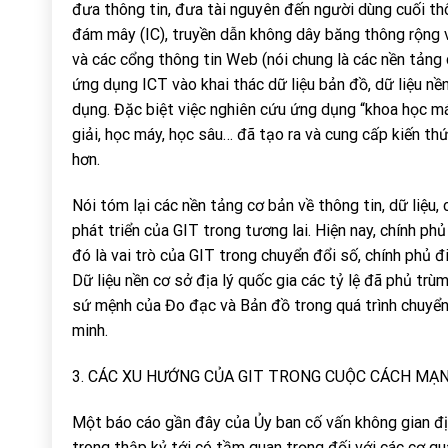
đưa thông tin, đưa tài nguyên đến người dùng cuối thôn
đám mây (IC), truyền dẫn không dây băng thông rộng v
và các cổng thông tin Web (nói chung là các nền tảng 
ứng dụng ICT vào khai thác dữ liệu bản đồ, dữ liệu nề
dụng. Đặc biệt việc nghiên cứu ứng dụng “khoa học máy
giải, học máy, học sâu… đã tạo ra và cung cấp kiến t
hơn.
Nói tóm lại các nền tảng cơ bản về thông tin, dữ liệu
phát triển của GIT trong tương lai. Hiện nay, chính ph
đó là vai trò của GIT trong chuyển đổi số, chính phủ 
Dữ liệu nền cơ sở địa lý quốc gia các tỷ lệ đã phủ trù
sứ mệnh của Đo đạc và Bản đồ trong quá trình chuyển 
minh.
3. CÁC XU HƯỚNG CỦA GIT TRONG CUỘC CÁCH MẠN
Một báo cáo gần đây của Ủy ban cố vấn không gian đị
trong thập kỷ tới có tầm quan trọng đối với các cơ q