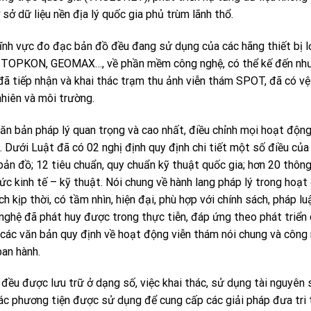
 sở dữ liệu nền địa lý quốc gia phủ trùm lãnh thổ.
 lĩnh vực đo đạc bản đồ đều đang sử dụng của các hãng thiết bị l
ON, TOPKON, GEOMAX…, về phần mềm công nghệ, có thể kế đến nh
iếp nhận và khai thác trạm thu ảnh viễn thám SPOT, đã có vệ
hiên và môi trường.
văn bản pháp lý quan trọng và cao nhất, điều chỉnh mọi hoạt độn
Dưới Luật đã có 02 nghị định quy định chi tiết một số điều của
bản đồ; 12 tiêu chuẩn, quy chuẩn kỹ thuật quốc gia; hơn 20 thôn
mức kinh tế – kỹ thuật. Nói chung về hành lang pháp lý trong hoạ
kịp thời, có tầm nhìn, hiện đại, phù hợp với chính sách, pháp lu
 nghệ đã phát huy được trong thực tiễn, đáp ứng theo phát triển
, các văn bản quy định về hoạt động viễn thám nói chung và công
ban hành.
ồ đều được lưu trữ ở dạng số, việc khai thác, sử dụng tài nguyên 
các phương tiện được sử dụng để cung cấp các giải pháp đưa tri 