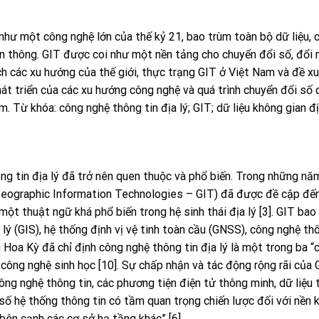
như một công nghệ lớn của thế kỷ 21, bao trùm toàn bộ dữ liệu, 
n thông. GIT được coi như một nền tảng cho chuyển đổi số, đổi 
ch các xu hướng của thế giới, thực trạng GIT ở Việt Nam và đề x
át triển của các xu hướng công nghệ và quá trình chuyển đổi số
 Từ khóa: công nghệ thông tin địa lý; GIT; dữ liệu không gian đị
ng tin địa lý đã trở nên quen thuộc và phổ biến. Trong những nă
(Geographic Information Technologies – GIT) đã được đề cập đến
một thuật ngữ khá phổ biến trong hệ sinh thái địa lý [3]. GIT ba
 lý (GIS), hệ thống định vị vệ tinh toàn cầu (GNSS), công nghệ th
g Hoa Kỳ đã chỉ định công nghệ thông tin địa lý là một trong ba “
công nghệ sinh học [10]. Sự chấp nhận và tác động rộng rãi của 
ông nghệ thông tin, các phương tiện điện tử thông minh, dữ liệu
số hệ thống thông tin có tầm quan trọng chiến lược đối với nền k
bên cạnh các cơ sở hạ tầng khác” [6].