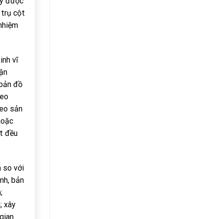
lý được
 trụ cột
 nhiệm
inh vĩ
hận
 bản đồ
heo
heo sản
hoặc
t đều
 so với
nh, bản
;
; xây
gian