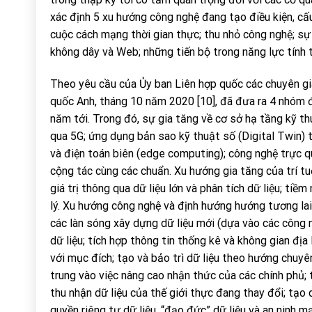
xác định 5 xu hướng công nghệ đang tạo điều kiện, cấu 
cuộc cách mạng thời gian thực; thu nhỏ công nghệ; s
không dây và Web; những tiến bộ trong năng lực tính t
Theo yêu cầu của Ủy ban Liên hợp quốc các chuyên gi
quốc Anh, tháng 10 năm 2020 [10], đã đưa ra 4 nhóm đ
năm tới. Trong đó, sự gia tăng về cơ sở hạ tầng kỹ th
qua 5G; ứng dụng bản sao kỹ thuật số (Digital Twin) 
và điện toán biên (edge computing); công nghệ trực q
cộng tác cùng các chuẩn. Xu hướng gia tăng của trí tuệ
giá trị thông qua dữ liệu lớn và phân tích dữ liệu; ti
lý. Xu hướng công nghệ và định hướng hướng tương lai 
các làn sóng xây dựng dữ liệu mới (dựa vào các công 
dữ liệu; tích hợp thông tin thống kê và không gian địa
với mục đích; tạo và bảo trì dữ liệu theo hướng chuyê
trung vào việc nâng cao nhận thức của các chính phủ;
thu nhận dữ liệu của thế giới thực đang thay đổi; tạo 
quyền riêng tư dữ liệu, “đạo đức” dữ liệu và an ninh m