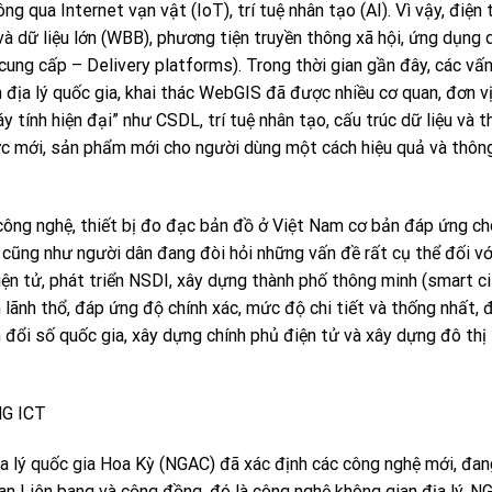
g qua Internet vạn vật (IoT), trí tuệ nhân tạo (AI). Vì vậy, điện 
à dữ liệu lớn (WBB), phương tiện truyền thông xã hội, ứng dụng 
cung cấp – Delivery platforms). Trong thời gian gần đây, các vấ
n địa lý quốc gia, khai thác WebGIS đã được nhiều cơ quan, đơn v
 tính hiện đại” như CSDL, trí tuệ nhân tạo, cấu trúc dữ liệu và t
hức mới, sản phẩm mới cho người dùng một cách hiệu quả và thôn
, công nghệ, thiết bị đo đạc bản đồ ở Việt Nam cơ bản đáp ứng c
ủ cũng như người dân đang đòi hỏi những vấn đề rất cụ thể đối vớ
điện tử, phát triển NSDI, xây dựng thành phố thông minh (smart c
m lãnh thổ, đáp ứng độ chính xác, mức độ chi tiết và thống nhất,
đổi số quốc gia, xây dựng chính phủ điện tử và xây dựng đô thị
G ICT
a lý quốc gia Hoa Kỳ (NGAC) đã xác định các công nghệ mới, đan
uan Liên bang và cộng đồng, đó là công nghệ không gian địa lý. 