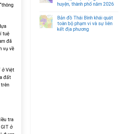
huyện, thành phố năm 2026
 “thông
Bản đồ Thái Bình khái quát
toàn bộ phạm vi và sự liên
dựa
kết địa phương
í tuệ
Nam đã
h vụ về
 ở Việt
ủa đất
 trên
iều tra
ề GIT ở