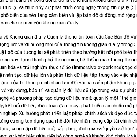
trúc lại và thúc đẩy sự phát triển công nghệ thông tin địa lý [5] 
ự phổ biến của nền tảng cảm biến và lập bản đồ di động; mở rộn
oán cho nghiên cứu không gian địa lý.
a về Không gian địa lý Quản lý thông tin toàn cầu,Cục Bản đồ V
ộng lực và xu hướng mới của thông tin không gian địa lý trong 
uật số của tương lai sẽ phát triển theo hướng kết nối phổ biến 
trong xây dựng thành phố thông minh; hệ thống giao thông thông
uan hóa và trải nghiệm thực tế ảo (immersive experience); tạo 
 nhân tạo, dữ liệu lớn và phân tích dữ liệu tập trung vào việc nh
ềm năng của trí thông minh nhân tạo đối với các sản phẩm không gi
về xây dựng, bảo trì và quản lý dữ liệu sẽ tập trung vào sự phát 
nghệ và phương pháp tạo dựng dữ liệu mới); quản lý một “thế giớ
 lý; kết nối dữ liệu; điện toán đám mây; phát triển các chuẩn mở 
n nghiệp. Xu hướng phát triển luật pháp, chính sách và đạo đức 
 tăng cường tạo dựng quan hệ đối tác nhằm cung cấp tài chính ch
dựng, cung cấp dữ liệu mở; cấp phép, định giá và “quyền sở hữu” d
ạng; sự khác biệt giữa tiến bộ công nghệ và khuôn khổ pháp lý và