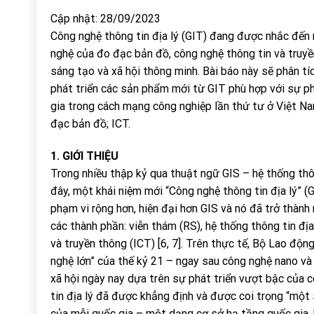
Cập nhật: 28/09/2023
Công nghệ thông tin địa lý (GIT) đang được nhắc đến 
nghệ của đo đạc bản đồ, công nghệ thông tin và truyề
sáng tạo và xã hội thông minh. Bài báo này sẽ phân tí
phát triển các sản phẩm mới từ GIT phù hợp với sự ph
gia trong cách mạng công nghiệp lần thứ tư ở Việt Nam.
đạc bản đồ; ICT.
1. GIỚI THIỆU
Trong nhiều thập kỷ qua thuật ngữ GIS – hệ thống thô
đây, một khái niệm mới “Công nghệ thông tin địa lý” 
phạm vi rộng hơn, hiện đại hơn GIS và nó đã trở thành 
các thành phần: viễn thám (RS), hệ thống thông tin địa
và truyền thông (ICT) [6, 7]. Trên thực tế, Bộ Lao độn
nghệ lớn” của thế kỷ 21 – ngay sau công nghệ nano và 
xã hội ngày nay dựa trên sự phát triển vượt bậc của c
tin địa lý đã được khẳng định và được coi trọng “một 
của mỗi quốc gia – một dạng cơ sở hạ tầng quốc gia, 