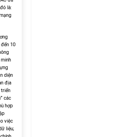
đó là:
g mạng
ương
5 đến 10
thông
 minh
dựng
ận diện
an địa
triển
i” các
phù hợp
tập
o việc
ữ liệu;
 chính