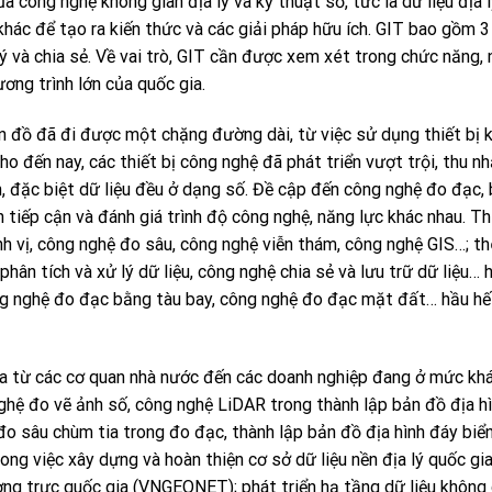
a công nghệ không gian địa lý và kỹ thuật số, tức là dữ liệu địa 
khác để tạo ra kiến ​​thức và các giải pháp hữu ích. GIT bao gồm 3
 lý và chia sẻ. Về vai trò, GIT cần được xem xét trong chức năng,
ơng trình lớn của quốc gia.
n đồ đã đi được một chặng đường dài, từ việc sử dụng thiết bị k
ho đến nay, các thiết bị công nghệ đã phát triển vượt trội, thu n
hơn, đặc biệt dữ liệu đều ở dạng số. Đề cập đến công nghệ đo đạc,
ch tiếp cận và đánh giá trình độ công nghệ, năng lực khác nhau. T
 vị, công nghệ đo sâu, công nghệ viễn thám, công nghệ GIS…; t
ân tích và xử lý dữ liệu, công nghệ chia sẻ và lưu trữ dữ liệu… 
ông nghệ đo đạc bằng tàu bay, công nghệ đo đạc mặt đất… hầu hế
 từ các cơ quan nhà nước đến các doanh nghiệp đang ở mức khá
hệ đo vẽ ảnh số, công nghệ LiDAR trong thành lập bản đồ địa hì
o sâu chùm tia trong đo đạc, thành lập bản đồ địa hình đáy biển
ong việc xây dựng và hoàn thiện cơ sở dữ liệu nền địa lý quốc gia
ường trực quốc gia (VNGEONET); phát triển hạ tầng dữ liệu không 