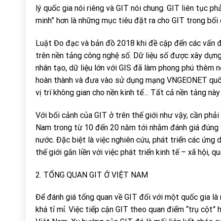
lý quốc gia nói riêng và GIT nói chung. GIT liên tục ph
minh” hơn là những mục tiêu đặt ra cho GIT trong bối 
Luật Đo đạc và bản đồ 2018 khi đề cập đến các vấn đề 
trên nền tảng công nghệ số. Dữ liệu số được xây dựng 
nhân tạo, dữ liệu lớn với GIS đã làm phong phú thêm 
hoàn thành và đưa vào sử dụng mạng VNGEONET quốc g
vị trí không gian cho nền kinh tế… Tất cả nền tảng n
Với bối cảnh của GIT ở trên thế giới như vậy, cần phải
Nam trong từ 10 đến 20 năm tới nhằm đánh giá đúng vai
nước. Đặc biệt là việc nghiên cứu, phát triển các ứng
thế giới gắn liền với việc phát triển kinh tế – xã hội, 
2. TỔNG QUAN GIT Ở VIỆT NAM
Để đánh giá tổng quan về GIT đối với một quốc gia là r
khá tỉ mỉ. Việc tiếp cận GIT theo quan điểm “trụ cột” h