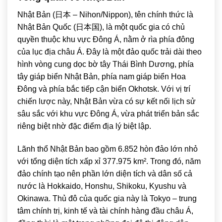
Nhật Bản
(日本 – Nihon/Nippon), tên chính thức là
Nhật Bản Quốc (日本国), là một quốc gia có chủ
quyền thuộc khu vực Đông Á, nằm ở rìa phía đông
của lục địa châu Á. Đây là một đảo quốc trải dài theo
hình vòng cung dọc bờ tây Thái Bình Dương, phía
tây giáp biển Nhật Bản, phía nam giáp biển Hoa
Đông và phía bắc tiếp cận biển Okhotsk. Với vị trí
chiến lược này, Nhật Bản vừa có sự kết nối lịch sử
sâu sắc với khu vực Đông Á, vừa phát triển bản sắc
riêng biệt nhờ đặc điểm địa lý biệt lập.
Lãnh thổ Nhật Bản bao gồm 6.852 hòn đảo lớn nhỏ
với tổng diện tích xấp xỉ 377.975 km². Trong đó, năm
đảo chính tạo nên phần lớn diện tích và dân số cả
nước là
Hokkaido
,
Honshu
,
Shikoku
,
Kyushu
và
Okinawa
. Thủ đô của quốc gia này là
Tokyo
– trung
tâm chính trị, kinh tế và tài chính hàng đầu châu Á,