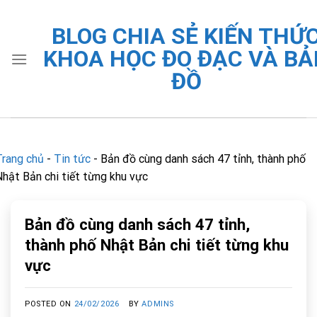
Skip
to
BLOG CHIA SẺ KIẾN THỨ
content
KHOA HỌC ĐO ĐẠC VÀ BẢ
ĐỒ
Trang chủ
-
Tin tức
-
Bản đồ cùng danh sách 47 tỉnh, thành phố
Nhật Bản chi tiết từng khu vực
Bản đồ cùng danh sách 47 tỉnh,
thành phố Nhật Bản chi tiết từng khu
vực
POSTED ON
24/02/2026
BY
ADMINS