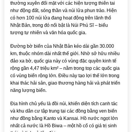
thường xuyên đối mặt với các hiện tượng thiên tai
như động đất, sóng thần và núi lửa phun trào. Hiện
có hơn 100 núi lửa đang hoạt động trên lãnh thổ
Nhật Bản, trong đó nổi bật là
Núi Phú Sĩ
– biểu
tượng tự nhiên và văn hóa quốc gia.
Đường bờ biển của Nhật Bản kéo dài gần 30.000
km, thuộc nhóm dài nhất thế giới. Nhờ sở hữu nhiều
đảo xa bờ, quốc gia này có vùng đặc quyền kinh tế
rộng gần 4,47 triệu km² – nằm trong top các quốc gia
có vùng biển rộng lớn. Điều này tạo lợi thế lớn trong
khai thác hải sản, giao thương hàng hải và phát triển
năng lượng biển.
Địa hình chủ yếu là đồi núi, khiến diện tích canh tác
và khu dân cư tập trung tại các đồng bằng ven biển
như đồng bằng Kanto và Kansai. Hồ nước ngọt lớn
nhất cả nước là
Hồ Biwa
– một hồ cổ có giá trị sinh