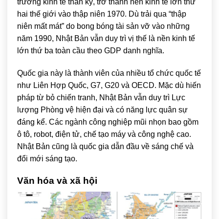
trưởng kinh tế thần kỳ, trở thành nền kinh tế lớn thứ
hai thế giới vào thập niên 1970. Dù trải qua “thập
niên mất mát” do bong bóng tài sản vỡ vào những
năm 1990, Nhật Bản vẫn duy trì vị thế là nền kinh tế
lớn thứ ba toàn cầu theo GDP danh nghĩa.
Quốc gia này là thành viên của nhiều tổ chức quốc tế
như
Liên Hợp Quốc
,
G7
,
G20
và
OECD
. Mặc dù hiến
pháp từ bỏ chiến tranh, Nhật Bản vẫn duy trì Lực
lượng Phòng vệ hiện đại và có năng lực quân sự
đáng kể. Các ngành công nghiệp mũi nhọn bao gồm
ô tô, robot, điện tử, chế tạo máy và công nghệ cao.
Nhật Bản cũng là quốc gia dẫn đầu về sáng chế và
đổi mới sáng tạo.
Văn hóa và xã hội