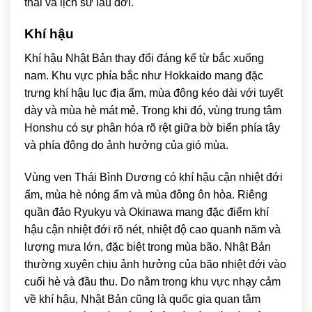
thái và lịch sử lâu đời.
Khí hậu
Khí hậu Nhật Bản thay đổi đáng kể từ bắc xuống
nam. Khu vực phía bắc như Hokkaido mang đặc
trưng khí hậu lục địa ẩm, mùa đông kéo dài với tuyết
dày và mùa hè mát mẻ. Trong khi đó, vùng trung tâm
Honshu có sự phân hóa rõ rệt giữa bờ biển phía tây
và phía đông do ảnh hưởng của gió mùa.
Vùng ven Thái Bình Dương có khí hậu cận nhiệt đới
ẩm, mùa hè nóng ẩm và mùa đông ôn hòa. Riêng
quần đảo Ryukyu và Okinawa mang đặc điểm khí
hậu cận nhiệt đới rõ nét, nhiệt độ cao quanh năm và
lượng mưa lớn, đặc biệt trong mùa bão. Nhật Bản
thường xuyên chịu ảnh hưởng của bão nhiệt đới vào
cuối hè và đầu thu. Do nằm trong khu vực nhạy cảm
về khí hậu, Nhật Bản cũng là quốc gia quan tâm