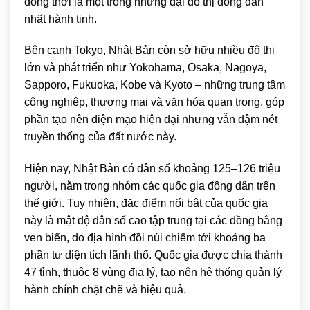
đồng thời là một trong những đại đô thị đông dân
nhất hành tinh.
Bên cạnh Tokyo, Nhật Bản còn sở hữu nhiều đô thị
lớn và phát triển như
Yokohama
,
Osaka
,
Nagoya
,
Sapporo
,
Fukuoka
,
Kobe
và
Kyoto
– những trung tâm
công nghiệp, thương mại và văn hóa quan trọng, góp
phần tạo nên diện mạo hiện đại nhưng vẫn đậm nét
truyền thống của đất nước này.
Hiện nay, Nhật Bản có dân số khoảng 125–126 triệu
người, nằm trong nhóm các quốc gia đông dân trên
thế giới. Tuy nhiên, đặc điểm nổi bật của quốc gia
này là mật độ dân số cao tập trung tại các đồng bằng
ven biển, do địa hình đồi núi chiếm tới khoảng ba
phần tư diện tích lãnh thổ. Quốc gia được chia thành
47 tỉnh, thuộc 8 vùng địa lý, tạo nên hệ thống quản lý
hành chính chặt chẽ và hiệu quả.