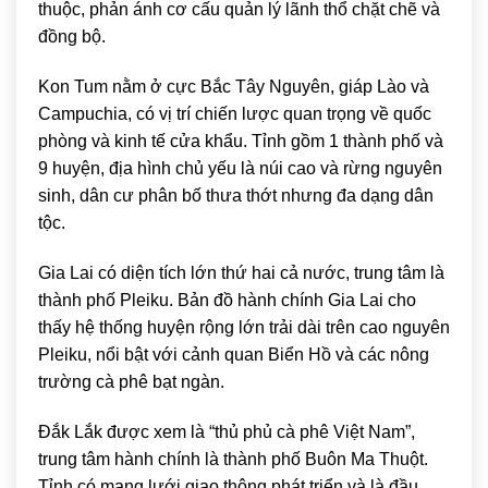
thuộc, phản ánh cơ cấu quản lý lãnh thổ chặt chẽ và
đồng bộ.
Kon Tum
nằm ở cực Bắc Tây Nguyên, giáp Lào và
Campuchia, có vị trí chiến lược quan trọng về quốc
phòng và kinh tế cửa khẩu. Tỉnh gồm 1 thành phố và
9 huyện, địa hình chủ yếu là núi cao và rừng nguyên
sinh, dân cư phân bố thưa thớt nhưng đa dạng dân
tộc.
Gia Lai
có diện tích lớn thứ hai cả nước, trung tâm là
thành phố Pleiku. Bản đồ hành chính Gia Lai cho
thấy hệ thống huyện rộng lớn trải dài trên cao nguyên
Pleiku, nổi bật với cảnh quan Biển Hồ và các nông
trường cà phê bạt ngàn.
Đắk Lắk
được xem là “thủ phủ cà phê Việt Nam”,
trung tâm hành chính là thành phố Buôn Ma Thuột.
Tỉnh có mạng lưới giao thông phát triển và là đầu