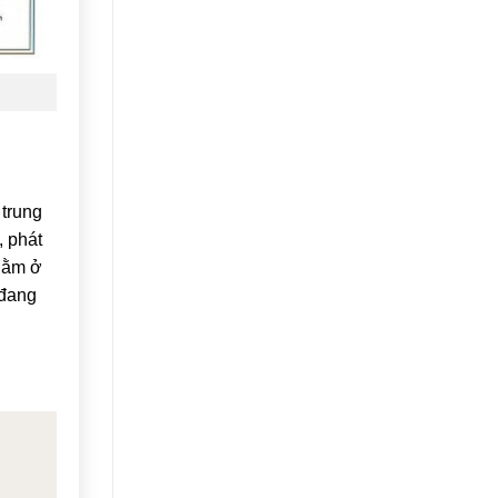
 trung
, phát
 nằm ở
 đang