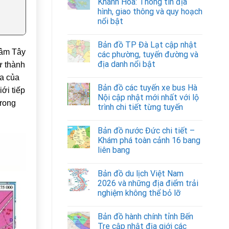
Khánh Hòa: Thông tin địa
hình, giao thông và quy hoạch
nổi bật
Bản đồ TP Đà Lạt cập nhật
tâm Tây
các phường, tuyến đường và
địa danh nổi bật
ừ thành
óa của
Bản đồ các tuyến xe bus Hà
ới tiếp
Nội cập nhật mới nhất với lộ
trong
trình chi tiết từng tuyến
Bản đồ nước Đức chi tiết –
Khám phá toàn cảnh 16 bang
liên bang
Bản đồ du lịch Việt Nam
2026 và những địa điểm trải
nghiệm không thể bỏ lỡ
Bản đồ hành chính tỉnh Bến
Tre cập nhật địa giới các