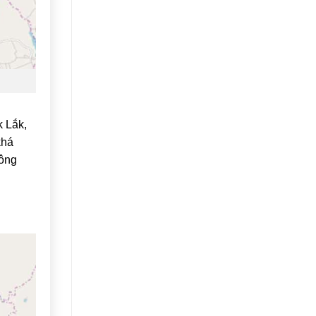
k Lắk,
khá
nông