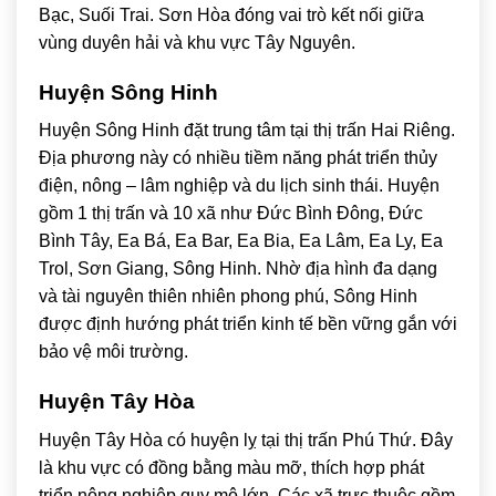
Bạc, Suối Trai. Sơn Hòa đóng vai trò kết nối giữa
vùng duyên hải và khu vực Tây Nguyên.
Huyện Sông Hinh
Huyện Sông Hinh đặt trung tâm tại thị trấn Hai Riêng.
Địa phương này có nhiều tiềm năng phát triển thủy
điện, nông – lâm nghiệp và du lịch sinh thái. Huyện
gồm 1 thị trấn và 10 xã như Đức Bình Đông, Đức
Bình Tây, Ea Bá, Ea Bar, Ea Bia, Ea Lâm, Ea Ly, Ea
Trol, Sơn Giang, Sông Hinh. Nhờ địa hình đa dạng
và tài nguyên thiên nhiên phong phú, Sông Hinh
được định hướng phát triển kinh tế bền vững gắn với
bảo vệ môi trường.
Huyện Tây Hòa
Huyện Tây Hòa có huyện lỵ tại thị trấn Phú Thứ. Đây
là khu vực có đồng bằng màu mỡ, thích hợp phát
triển nông nghiệp quy mô lớn. Các xã trực thuộc gồm