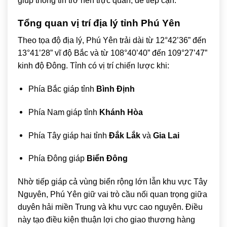
giúp thông tin trở nên trực quan, dễ tiếp cận.
Tổng quan vị trí địa lý tỉnh Phú Yên
Theo tọa độ địa lý, Phú Yên trải dài từ 12°42’36” đến
13°41’28” vĩ độ Bắc và từ 108°40’40” đến 109°27’47”
kinh độ Đông. Tỉnh có vị trí chiến lược khi:
Phía Bắc giáp tỉnh
Bình Định
Phía Nam giáp tỉnh
Khánh Hòa
Phía Tây giáp hai tỉnh
Đắk Lắk
và
Gia Lai
Phía Đông giáp
Biển Đông
Nhờ tiếp giáp cả vùng biển rộng lớn lẫn khu vực Tây
Nguyên, Phú Yên giữ vai trò cầu nối quan trọng giữa
duyên hải miền Trung và khu vực cao nguyên. Điều
này tạo điều kiện thuận lợi cho giao thương hàng