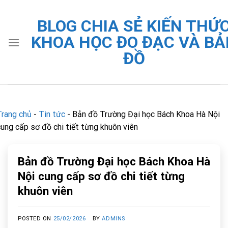
Skip
to
BLOG CHIA SẺ KIẾN THỨ
content
KHOA HỌC ĐO ĐẠC VÀ BẢ
ĐỒ
Trang chủ
-
Tin tức
-
Bản đồ Trường Đại học Bách Khoa Hà Nội
cung cấp sơ đồ chi tiết từng khuôn viên
Bản đồ Trường Đại học Bách Khoa Hà
Nội cung cấp sơ đồ chi tiết từng
khuôn viên
POSTED ON
25/02/2026
BY
ADMINS