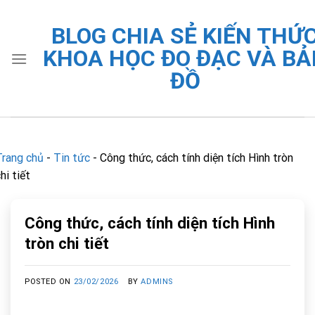
Skip
to
BLOG CHIA SẺ KIẾN THỨ
content
KHOA HỌC ĐO ĐẠC VÀ BẢ
ĐỒ
Trang chủ
-
Tin tức
-
Công thức, cách tính diện tích Hình tròn
hi tiết
Công thức, cách tính diện tích Hình
tròn chi tiết
POSTED ON
23/02/2026
BY
ADMINS