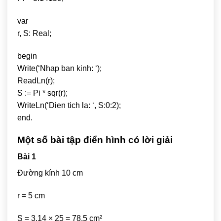
var
r, S: Real;
begin
Write(‘Nhap ban kinh: ‘);
ReadLn(r);
S := Pi * sqr(r);
WriteLn(‘Dien tich la: ‘, S:0:2);
end.
Một số bài tập điển hình có lời giải
Bài 1
Đường kính 10 cm
r = 5 cm
S = 3,14 × 25 = 78,5 cm²