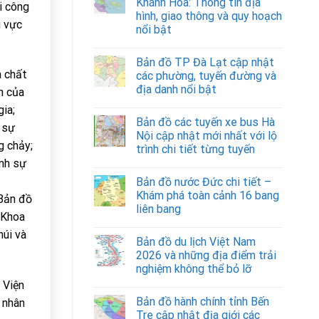
Khánh Hòa: Thông tin địa
hi công
hình, giao thông và quy hoạch
u vực
nổi bật
Bản đồ TP Đà Lạt cập nhật
a chất
các phường, tuyến đường và
địa danh nổi bật
n của
ia;
Bản đồ các tuyến xe bus Hà
 sự
Nội cập nhật mới nhất với lộ
g chảy;
trình chi tiết từng tuyến
ịnh sự
Bản đồ nước Đức chi tiết –
Khám phá toàn cảnh 16 bang
 Bản đồ
liên bang
 Khoa
núi và
Bản đồ du lịch Việt Nam
2026 và những địa điểm trải
nghiệm không thể bỏ lỡ
 Viện
Bản đồ hành chính tỉnh Bến
 nhân
Tre cập nhật địa giới các