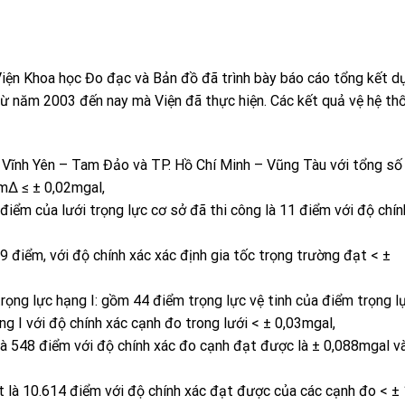
iện Khoa học Đo đạc và Bản đồ đã trình bày báo cáo tổng kết d
từ năm 2003 đến nay mà Viện đã thực hiện. Các kết quả vệ hệ th
 Vĩnh Yên – Tam Đảo và TP. Hồ Chí Minh – Vũng Tàu với tổng số
m∆ ≤ ± 0,02mgal,
 điểm của lưới trọng lực cơ sở đã thi công là 11 điểm với độ chín
29 điểm, với độ chính xác xác định gia tốc trọng trường đạt < ±
trọng lực hạng I: gồm 44 điểm trọng lực vệ tinh của điểm trọng l
ng I với độ chính xác cạnh đo trong lưới < ± 0,03mgal,
 là 548 điểm với độ chính xác đo cạnh đạt được là ± 0,088mgal v
iết là 10.614 điểm với độ chính xác đạt được của các cạnh đo < ±