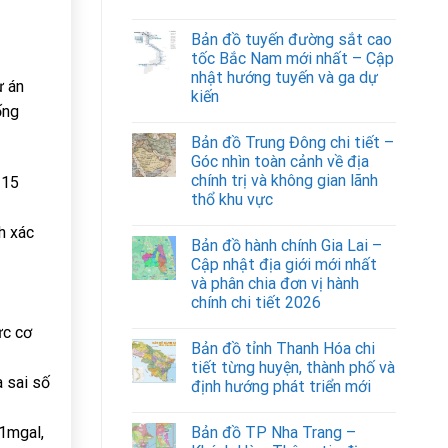
Bản đồ tuyến đường sắt cao
tốc Bắc Nam mới nhất – Cập
nhật hướng tuyến và ga dự
ự án
kiến
ống
Bản đồ Trung Đông chi tiết –
Góc nhìn toàn cảnh về địa
chính trị và không gian lãnh
 15
thổ khu vực
h xác
Bản đồ hành chính Gia Lai –
Cập nhật địa giới mới nhất
và phân chia đơn vị hành
chính chi tiết 2026
ực cơ
Bản đồ tỉnh Thanh Hóa chi
tiết từng huyện, thành phố và
à sai số
định hướng phát triển mới
 1mgal,
Bản đồ TP Nha Trang –