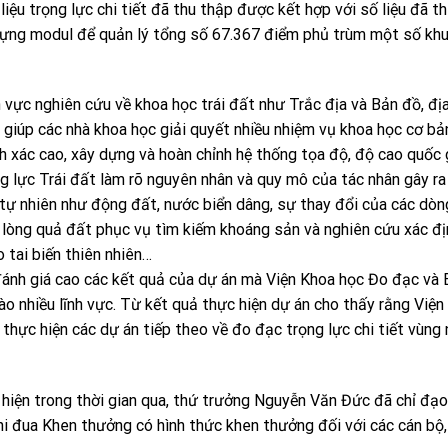
liệu trọng lực chi tiết đã thu thập được kết hợp với số liệu đã t
dựng modul để quản lý tổng số 67.367 điểm phủ trùm một số kh
 vực nghiên cứu về khoa học trái đất như Trắc địa và Bản đồ, đị
 giúp các nhà khoa học giải quyết nhiều nhiệm vụ khoa học cơ bả
h xác cao, xây dựng và hoàn chỉnh hệ thống tọa độ, độ cao quốc g
ng lực Trái đất làm rõ nguyên nhân và quy mô của tác nhân gây ra
n tự nhiên như động đất, nước biển dâng, sự thay đổi của các dòn
g lòng quả đất phục vụ tìm kiếm khoáng sản và nghiên cứu xác đ
 tai biến thiên nhiên…
 đánh giá cao các kết quả của dự án mà Viện Khoa học Đo đạc và
ào nhiều lĩnh vực. Từ kết quả thực hiện dự án cho thấy rằng Viện
hực hiện các dự án tiếp theo về đo đạc trọng lực chi tiết vùng 
 hiện trong thời gian qua, thứ trưởng Nguyễn Văn Đức đã chỉ đạo
i đua Khen thưởng có hình thức khen thưởng đối với các cán bộ,