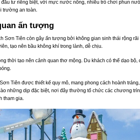
 đầu tư riêng biệt, với mực nước nông, nhiều trò chơi phun nư
i trường an toàn.
 quan ấn tượng
ịch Sơn Tiên còn gây ấn tượng bởi không gian sinh thái rộng rãi
n, tạo nên bầu không khí trong lành, dễ chịu.
ồng thời tạo nên cảnh quan thơ mộng. Du khách có thể dạo bộ,
bóng.
i Sơn Tiên được thiết kế quy mô, mang phong cách hoành tráng
 Vào những dịp đặc biệt, nơi đây thường tổ chức các chương trì
h tham gia.