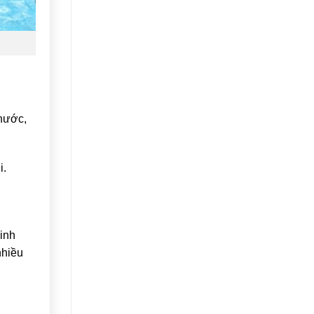
 nước,
i.
sinh
nhiều