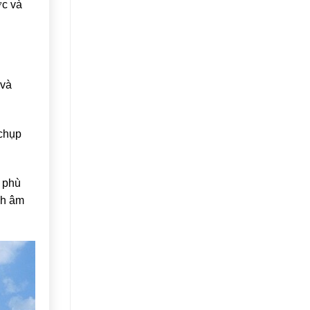
ớc và
 và
 chụp
, phù
nh âm