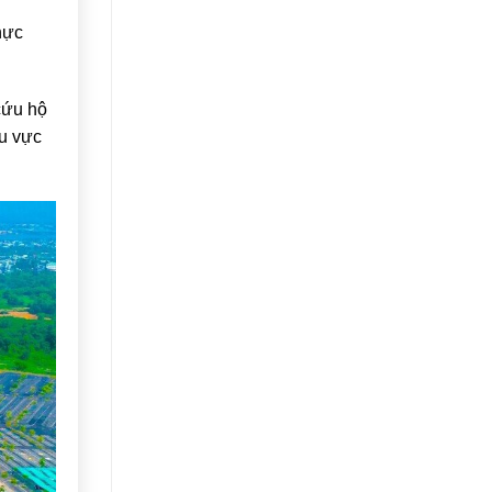
hực
cứu hộ
hu vực